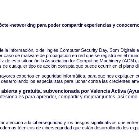
óctel-networking para poder compartir experiencias y conocern
d de la Información, o del inglés Computer Security Day, Som Digita
r caso de malware de propagación en red que se registró en el mund
íz de esta situación la Association for Computing Machinery (ACM), 
de cualquier tipo de acción corrupta que puede ocurrir en el plano dig
ayores expertos en seguridad informática, para que nos expliquen cuá
desarrollando los especialistas para luchar contra las crecientes 
a abierta y gratuita
,
subvencionada por Valencia Activa (Ayun
sionales para aprender, compartir y mejorar juntos, así como 
estar atención a la ciberseguridad y los riesgos significativos que 
dernas técnicas de ciberseguridad que están desarrollando los expe