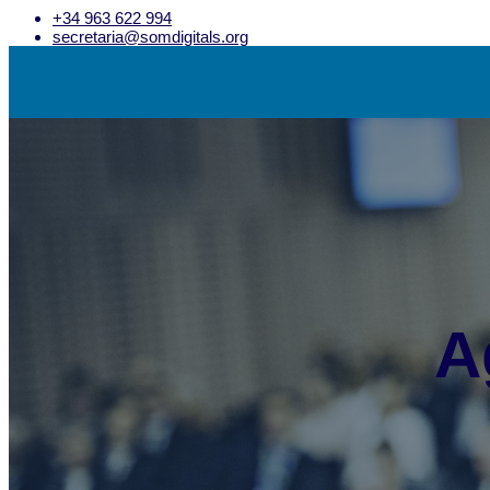
+34 963 622 994
secretaria@somdigitals.org
Inicio
Asociación
Qué es Som Digitals
Asóciate
Junta Directiva
Uso imagen corporativa
Entidades asociadas
A
Actualidad
Noticias
Encuentros Som Digitals
Eventos de interés
Servicios
Empleo
Formación
Asesoría
Salas de reuniones