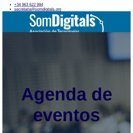
+34 963 622 994
secretaria@somdigitals.org
Inicio
Asociación
Qué es Som Digitals
Asóciate
Junta Directiva
Uso imagen corporativa
Entidades asociadas
Actualidad
Agenda de
Noticias
Encuentros Som Digitals
Eventos de interés
Servicios
Empleo
eventos
Formación
Asesoría
Salas de reuniones
Servicios concertados
Actividades